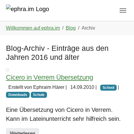
Skip to main navigation
Zum Hauptinhalt springen
Skip to page footer
Sie sind hier:
Willkommen auf ephra.im
Blog
Archiv
Blog-Archiv - Einträge aus den
Jahren 2016 und älter
Cicero in Verrem Übersetzung
Erstellt von Ephraim Härer |
14.09.2010
|
|
School
Downloads
Schule
Eine Übersetzung von Cicero in Verrem.
Kann im Lateinunterricht sehr hilfreich sein.
Weiterlesen