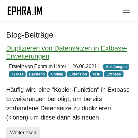
Skip to main navigation
Zum Hauptinhalt springen
Skip to page footer
Blog-Beiträge
Duplizieren von Datensätzen in Extbase-
Erweiterungen
Erstellt von Ephraim Härer |
26.08.2021
|
|
Anleitungen
TYPO3
Backend
Coding
Extension
PHP
Extbase
Häufig wird eine "Kopier-Funktion" in Extbase
Erweiterungen benötigt, um bereits
vorhandene Datensätze zu duplizieren
(klonen) um diese dann als neuen…
Weiterlesen