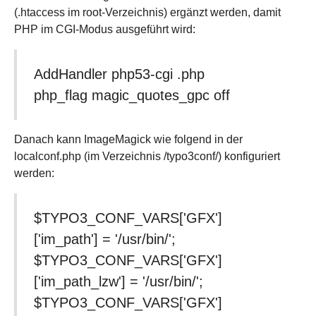
(.htaccess im root-Verzeichnis) ergänzt werden, damit
PHP im CGI-Modus ausgeführt wird:
AddHandler php53-cgi .php
php_flag magic_quotes_gpc off
Danach kann ImageMagick wie folgend in der
localconf.php (im Verzeichnis /typo3conf/) konfiguriert
werden:
$TYPO3_CONF_VARS['GFX']
['im_path'] = '/usr/bin/';
$TYPO3_CONF_VARS['GFX']
['im_path_lzw'] = '/usr/bin/';
$TYPO3_CONF_VARS['GFX']