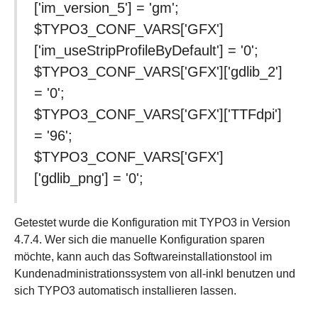
['im_version_5'] = 'gm';
$TYPO3_CONF_VARS['GFX']
['im_useStripProfileByDefault'] = '0';
$TYPO3_CONF_VARS['GFX']['gdlib_2']
= '0';
$TYPO3_CONF_VARS['GFX']['TTFdpi']
= '96';
$TYPO3_CONF_VARS['GFX']
['gdlib_png'] = '0';
Getestet wurde die Konfiguration mit TYPO3 in Version
4.7.4. Wer sich die manuelle Konfiguration sparen
möchte, kann auch das Softwareinstallationstool im
Kundenadministrationssystem von all-inkl benutzen und
sich TYPO3 automatisch installieren lassen.