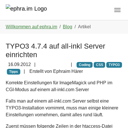
Skip to main navigation
Zum Hauptinhalt springen
Skip to page footer
Sie sind hier:
Willkommen auf ephra.im
Blog
Artikel
TYPO3 4.7.4 auf all-inkl Server
einrichten
16.09.2012
|
|
Hints
Tipps
Coding
CSS
TYPO3
|
Erstellt von
Ephraim Härer
Tipps
Korrekte Einstellungen für ImageMagick und PHP im
CGI-Modus auf einem all-inkl.com Server
Falls man auf einem all-inkl.com Server selbst eine
TYPO3-Installation vornimmt, muss man einige kleinere
Einstellungen vornehmen, damit alles rund läuft.
Zuerst müssen folgende Zeilen in der htaccess-Datei